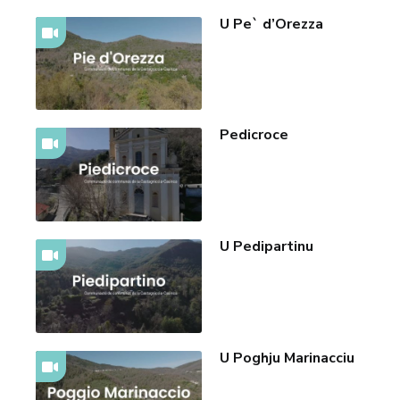
U Pe` d’Orezza
Pedicroce
U Pedipartinu
U Poghju Marinacciu