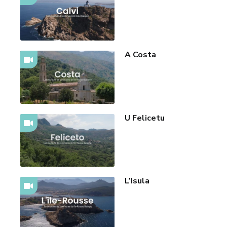
A Costa
U Felicetu
L’Isula