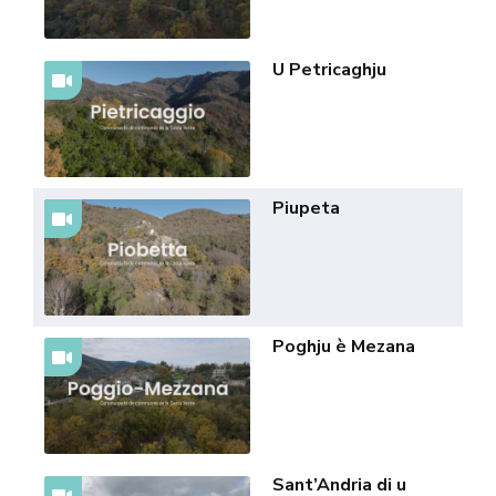
U Petricaghju
Piupeta
Poghju è Mezana
Sant’Andria di u