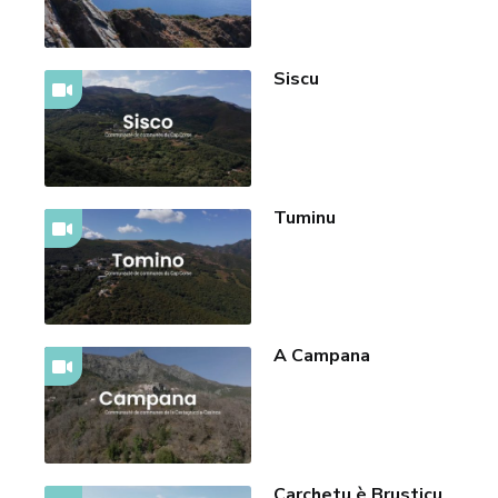
Siscu
Tuminu
A Campana
Carchetu è Brusticu