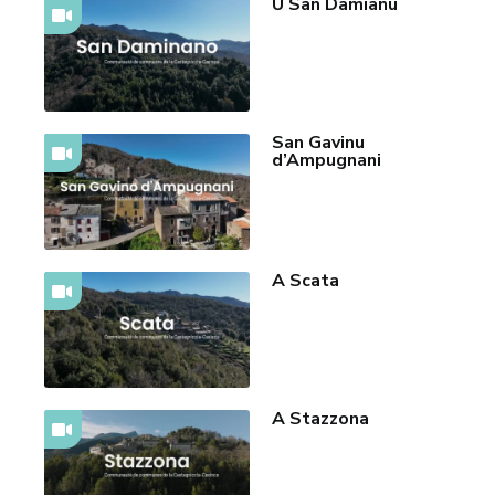
U San Damianu
San Gavinu
d’Ampugnani
A Scata
A Stazzona