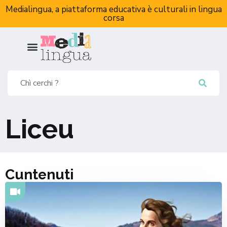
Medialingua, a piattaforma educativa è culturali in lingua
corsa
Liceu
Cuntenuti